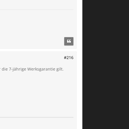
#216
 die 7-jährige Werksgarantie gilt.