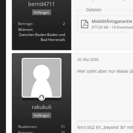
bernd4711
Dateien
Anfänger
Beiträge
2
677,02 kB – 14 Downloa
Wohnort
Zwischen Baden-Baden und
Bad Herrenalb
26. Mai 2026
Hier steht aber nur etwas üb
rakukuli
Anfänger
Reaktionen
11
Niro SG2 EV „beyond 30“ mit
Beiträge
21