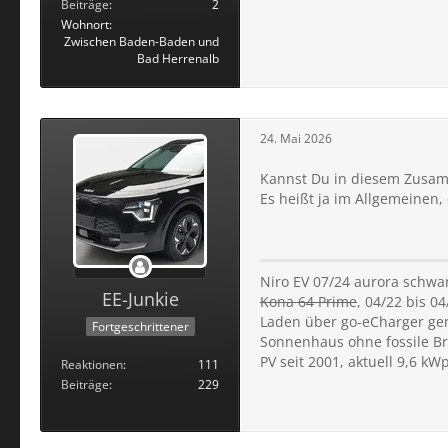
Beiträge
2
Wohnort
Zwischen Baden-Baden und
Bad Herrenalb
24. Mai 2026
Kannst Du in diesem Zusam
Es heißt ja im Allgemeinen,
Niro EV 07/24 aurora schwar
EE-Junkie
Kona 64 Prime
, 04/22 bis 04
Laden über go-eCharger ge
Fortgeschrittener
Sonnenhaus ohne fossile Br
PV seit 2001, aktuell 9,6 k
Reaktionen
111
Beiträge
229