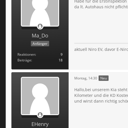
Habe für die Erstinspektio
da lt. Autohaus nicht pflic
Ma_Do
Anfänger
aktuell Niro EV, davor E-Ni
Reaktionen
9
Beiträge
18
Montag, 14:30
Neu
Hallo,bei unserem Kia steht
Kilometer und die KD Kosten
und wirst dann richtig schö
EHenry