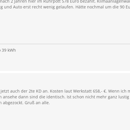
n nach 2 Jahren hier im Ruhrpott 578 Euro bezahlt. Klimaanlagenwa
htig und Auto erst recht wenig gelaufen. Hätte nochmal um die 90 Eu
ro 39 kWh
 jetzt auch der 2te KD an. Kosten laut Werkstatt 658,- €. Wenn ich
 ansehe dann sind die identisch. Ist schon nicht mehr ganz lustig
n abgezockt. Gruß an alle.