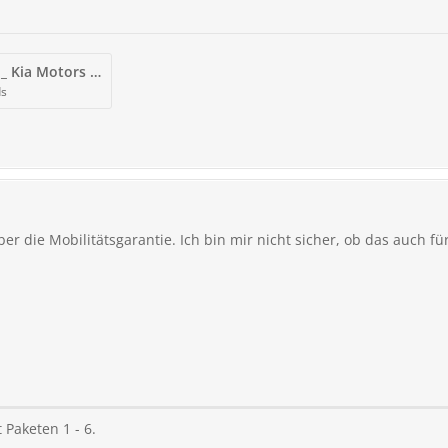
MobilitÃ¤tsgarantie _ Kia Motors Deutschland - Klarstellung Garantie.pdf
ds
er die Mobilitätsgarantie. Ich bin mir nicht sicher, ob das auch für
 Paketen 1 - 6.