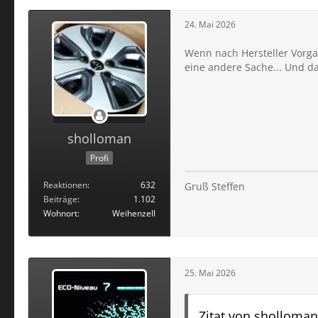
24. Mai 2026
Wenn nach Hersteller Vorgabe
eine andere Sache... Und d
sholloman
Profi
Reaktionen
632
Gruß Steffen
Beiträge
1.102
Wohnort
Weihenzell
25. Mai 2026
Zitat von sholloman