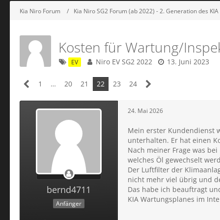
Kia Niro Forum
Kia Niro SG2 Forum (ab 2022) - 2. Generation des KIA
Kosten für Wartung/Inspekt
Niro EV SG2 2022
13. Juni 2023
EV
1
…
20
21
22
23
24
24. Mai 2026
Mein erster Kundendienst w
unterhalten. Er hat einen K
Nach meiner Frage was bei 
welches Öl gewechselt werde
Der Luftfilter der Klimaanl
nicht mehr viel übrig und d
bernd4711
Das habe ich beauftragt un
KIA Wartungsplanes im Inte
Anfänger