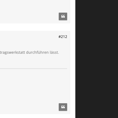
#212
rtragswerkstatt durchführen lässt.