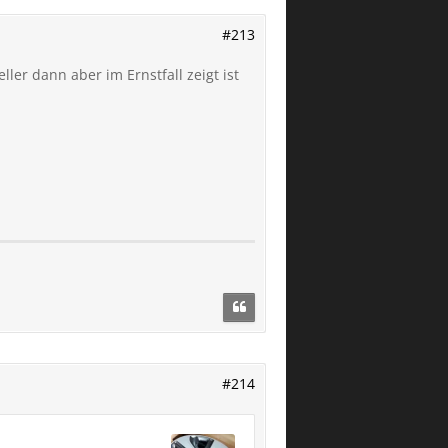
#213
ller dann aber im Ernstfall zeigt ist
#214