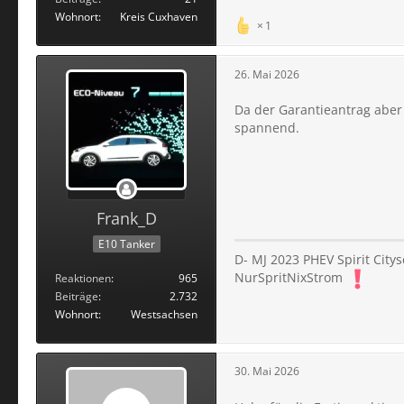
Wohnort
Kreis Cuxhaven
1
26. Mai 2026
Da der Garantieantrag aber 
spannend.
Frank_D
E10 Tanker
D- MJ 2023 PHEV Spirit City
NurSpritNixStrom
Reaktionen
965
Beiträge
2.732
Wohnort
Westsachsen
30. Mai 2026