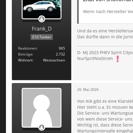
Wenn nach Hersteller Vor
Frank_D
Und da es eine Herstellersac
Das dürfte dann in die Juris
E10 Tanker
Reaktionen
965
D- MJ 2023 PHEV Spirit City
Beiträge
2.732
NurSpritNixStrom
Wohnort
Westsachsen
26. Mai 2026
Von KIA gibt es eine Klarst
Hier steht u.a. Es müssen k
Die Service- uns Wartungsa
von wem diese Service- un
Wichtig ist, dass diese Se
Wartungsintervalle eingeha