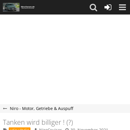
Niro - Motor, Getriebe & Auspuff
Tanken wird billiger ! (?)
NiroCruiser
30. November 2021