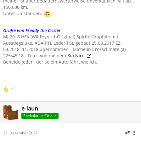
meiner ist aber bedauernswerterweise unverkäuflich, vllt ab
150.000 km,
Unter Umständen.
Grüße von Freddy the Cruzer
MJ 2018 HEV (WildHybrid-Original) Spirite Graphite mit
Ausstiegsluke, ADA(P1), Leder(P5), gebaut 25.08.2017 EZ
04.2018, 11.2018 übernommen - Michelin Crossclimate
(
2)
225/45 18 - Fotos von meinem
Kia Niro.
Beneide jeden, der so ein Auto fährt wie ich.
1
e-laun
Spekulatius für alle
#5
22. Dezember 2021