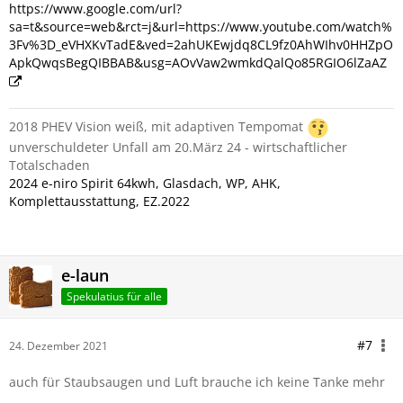
https://www.google.com/url?
sa=t&source=web&rct=j&url=https://www.youtube.com/watch%
3Fv%3D_eVHXKvTadE&ved=2ahUKEwjdq8CL9fz0AhWIhv0HHZpO
ApkQwqsBegQIBBAB&usg=AOvVaw2wmkdQalQo85RGIO6lZaAZ
2018 PHEV Vision weiß, mit adaptiven Tempomat
unverschuldeter Unfall am 20.März 24 - wirtschaftlicher
Totalschaden
2024 e-niro Spirit 64kwh, Glasdach, WP, AHK,
Komplettausstattung, EZ.2022
e-laun
Spekulatius für alle
#7
24. Dezember 2021
auch für Staubsaugen und Luft brauche ich keine Tanke mehr