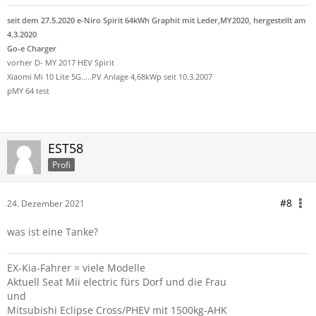
seit dem 27.5.2020 e-Niro Spirit 64kWh Graphit mit Leder,MY2020, hergestellt am
4.3.2020
Go-e Charger
vorher D- MY 2017 HEV Spirit
Xiaomi Mi 10 Lite 5G.....PV Anlage 4,68kWp seit 10.3.2007
pMY 64 test
EST58
Profi
#8
24. Dezember 2021
was ist eine Tanke?
EX-Kia-Fahrer = viele Modelle
Aktuell Seat Mii electric fürs Dorf und die Frau
und
Mitsubishi Eclipse Cross/PHEV mit 1500kg-AHK