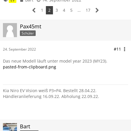
EV
1
2
3
4
5
…
17
Pax45mt
Schüler
#11
24. September 2022
Das neue Modell läuft unter model year 2023 (MY23).
pasted-from-clipboard.png
Kia Niro EV Vision weiß P3+P4. Bestellt 28.04.22.
Händleranlieferung 16.09.22. Abholung 22.09.22.
Bart