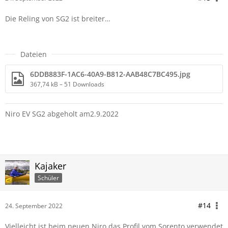
Die Reling von SG2 ist breiter…
Dateien
6DDB883F-1AC6-40A9-B812-AAB48C7BC495.jpg
367,74 kB – 51 Downloads
Niro EV SG2 abgeholt am2.9.2022
Kajaker
Schüler
#14
24. September 2022
Vielleicht ist beim neuen Niro das Profil vom Sorento verwendet