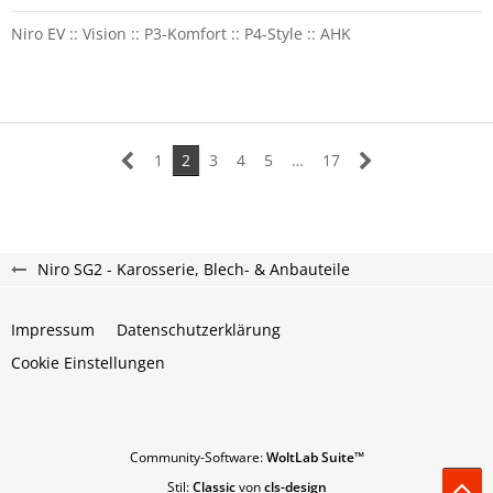
Niro EV :: Vision :: P3-Komfort :: P4-Style :: AHK
1
2
3
4
5
…
17
Niro SG2 - Karosserie, Blech- & Anbauteile
Impressum
Datenschutzerklärung
Cookie Einstellungen
Community-Software:
WoltLab Suite™
Stil:
Classic
von
cls-design