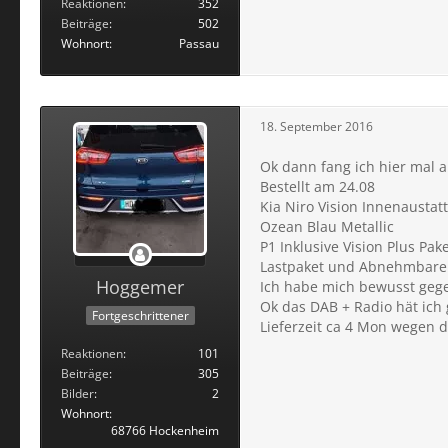
Reaktionen
352
Beiträge
502
Wohnort
Passau
18. September 2016
Ok dann fang ich hier mal a
Bestellt am 24.08
Kia Niro Vision Innenaustatt
Ozean Blau Metallic
P1 Inklusive Vision Plus Pake
Lastpaket und Abnehmbare
Hoggemer
Ich habe mich bewusst gegen
Ok das DAB + Radio hät ic
Fortgeschrittener
Lieferzeit ca 4 Mon wegen 
Reaktionen
101
Beiträge
305
Bilder
2
Wohnort
68766 Hockenheim