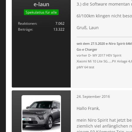
e-laun
3.) die Software momentan 
Spekulatius für alle
6l/100km klingen nicht beso
Reaktionen
7.062
Gruß, Laun
Beiträge
13.322
seit dem 27.5.2020 e-Niro Spirit 64
Go-e Charger
vorher D- MY 2017 HEV Spirit
Xiaomi Mi 10 Lite 5G.....PV Anlage 4
pMY 64 test
24. September 2016
Hallo Frank,
mein Niro Spirit hat jetzt b
ziemlich viel anfänglichen 
einem 50 Kilometer Trip au