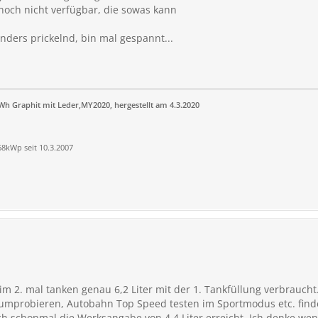
noch nicht verfügbar, die sowas kann
nders prickelnd, bin mal gespannt...
kWh Graphit mit Leder,MY2020, hergestellt am 4.3.2020
,68kWp seit 10.3.2007
eim 2. mal tanken genau 6,2 Liter mit der 1. Tankfüllung verbraucht.
rumprobieren, Autobahn Top Speed testen im Sportmodus etc. finde
ch schonmal die Werksangabe von 4,4 Liter erreicht. Ich denke wen