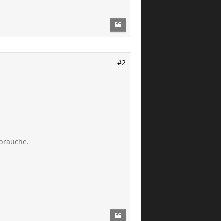
#2
 brauche.