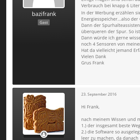
Verbrauch bei knapp 6 Lite
In der Werbung erzählen si
bazifrank
Energiesspeicher...also der
Gast
Dann der Spurhalteassistent
überqueren der Spur. So is
Dann würde ich gerne wisse
noch 4 Sensoren von meinem
Hat da vielleicht jemand Er
Vielen Dank
Grus Frank
23. September 2016
Hi Frank,
nach meinem Wissen und me
1.) der insgesamt beste Weg
2.) die Software so ausgele
leer zu machen, da danach 