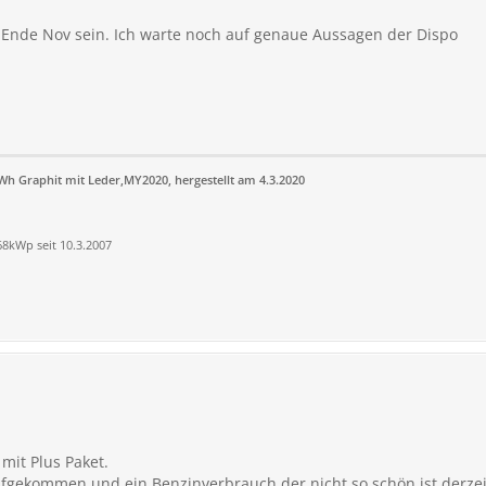
 - Ende Nov sein. Ich warte noch auf genaue Aussagen der Dispo
kWh Graphit mit Leder,MY2020, hergestellt am 4.3.2020
,68kWp seit 10.3.2007
 mit Plus Paket.
ufgekommen und ein Benzinverbrauch der nicht so schön ist derzei