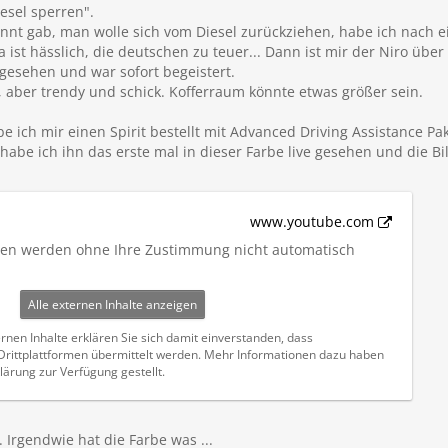
iesel sperren".
nt gab, man wolle sich vom Diesel zurückziehen, habe ich nach ei
ta ist hässlich, die deutschen zu teuer... Dann ist mir der Niro ü
ngesehen und war sofort begeistert.
, aber trendy und schick. Kofferraum könnte etwas größer sein.
ich mir einen Spirit bestellt mit Advanced Driving Assistance Pa
habe ich ihn das erste mal in dieser Farbe live gesehen und die Bi
www.youtube.com
iten werden ohne Ihre Zustimmung nicht automatisch
Alle externen Inhalte anzeigen
rnen Inhalte erklären Sie sich damit einverstanden, dass
ittplattformen übermittelt werden. Mehr Informationen dazu haben
lärung zur Verfügung gestellt.
 Irgendwie hat die Farbe was ...