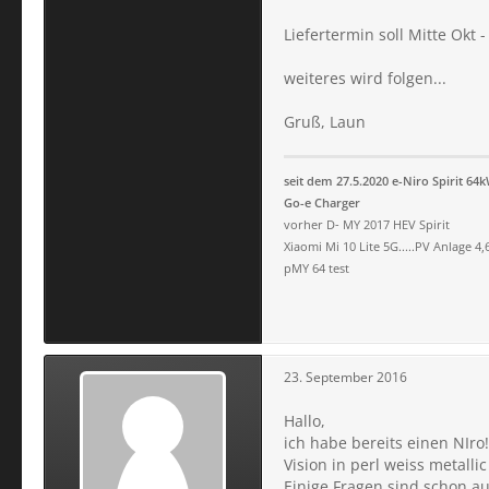
Liefertermin soll Mitte Okt
weiteres wird folgen...
Gruß, Laun
seit dem 27.5.2020 e-Niro Spirit 64
Go-e Charger
vorher D- MY 2017 HEV Spirit
Xiaomi Mi 10 Lite 5G.....PV Anlage 4
pMY 64 test
23. September 2016
Hallo,
ich habe bereits einen NIro!
Vision in perl weiss metallic
Einige Fragen sind schon a