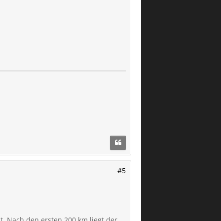
#5
t. Nach den ersten 200 km liegt der