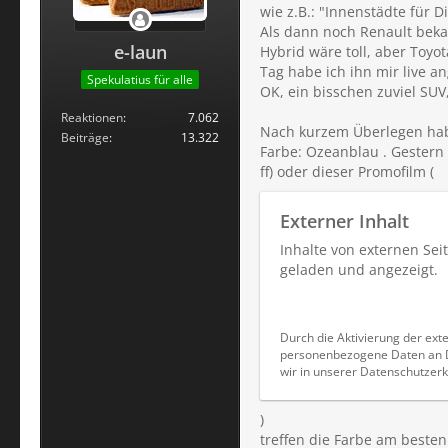
wie z.B.: "Innenstädte für D
Als dann noch Renault bekan
e-laun
Hybrid wäre toll, aber Toyo
Tag habe ich ihn mir live a
Spekulatius für alle
OK, ein bisschen zuviel SUV
Reaktionen
7.062
Nach kurzem Überlegen habe 
Beiträge
13.322
Farbe: Ozeanblau . Gestern 
ff) oder dieser Promofilm (
Externer Inhalt
Inhalte von externen Se
geladen und angezeigt.
Durch die Aktivierung der exte
personenbezogene Daten an Dr
wir in unserer Datenschutzerk
)
treffen die Farbe am besten.