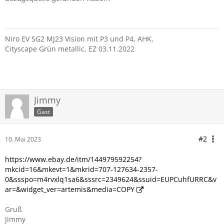
Niro EV SG2 MJ23 Vision mit P3 und P4, AHK,
Cityscape Grün metallic, EZ 03.11.2022
Jimmy
Gast
#2
10. Mai 2023
https://www.ebay.de/itm/144979592254?
mkcid=16&mkevt=1&mkrid=707-127634-2357-
0&ssspo=m4rvxlq1sa6&sssrc=2349624&ssuid=EUPCuhfURRC&v
ar=&widget_ver=artemis&media=COPY
Gruß
Jimmy