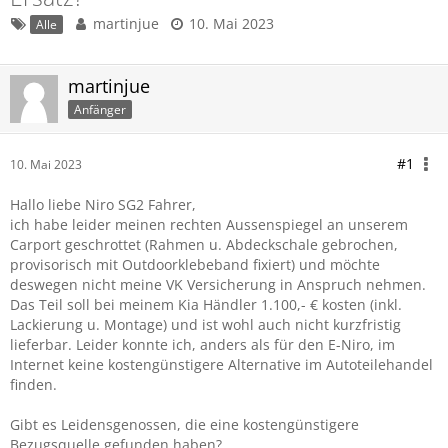
martinjue
10. Mai 2023
Alle
martinjue
Anfänger
#1
10. Mai 2023
Hallo liebe Niro SG2 Fahrer,
ich habe leider meinen rechten Aussenspiegel an unserem
Carport geschrottet (Rahmen u. Abdeckschale gebrochen,
provisorisch mit Outdoorklebeband fixiert) und möchte
deswegen nicht meine VK Versicherung in Anspruch nehmen.
Das Teil soll bei meinem Kia Händler 1.100,- € kosten (inkl.
Lackierung u. Montage) und ist wohl auch nicht kurzfristig
lieferbar. Leider konnte ich, anders als für den E-Niro, im
Internet keine kostengünstigere Alternative im Autoteilehandel
finden.
Gibt es Leidensgenossen, die eine kostengünstigere
Bezugsquelle gefunden haben?