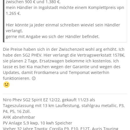
zwischen 900 € und 1.380 €,
mein Händler in Ingolstadt möchte einem Komplettpreis vpn
1.265 €.
Hier könnte ja jeder einmal schreiben wieviel sein Händler
verlangt,
gerne mit Angabe wo sich der Händler befindet.
Die Preise haben sich in der Zwischenzeit wohl arg erhöht. Ich
habe den SG2 PHEV. Hier verlangt die Vertragswerkstatt 1578€,
sie planen 2 Tage, Ersatzwagen bekomme ich kostenlos. Ich
lasse es bei Kia machen wegen der Garantie und wegen des
Updates, damit Frontkamera und Tempomat weiterhin
funktionieren. 😐
Niro Phev SG2 Spirit EZ 12/22, gekauft 11/23 als
Tageszulassung mit 13 km Laufleistung, stahlgrau metallic, P3,
P4, P5, 16 Zoll.
AHK abnehmbar
PV Anlage 5,9 kwp, 10 kwh Speicher
Vorher 32 Jahre Toyota: Corolla E9, E10, E12T, Auris Touring