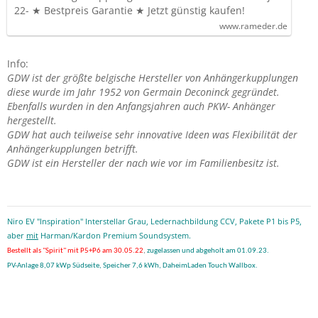
22- ★ Bestpreis Garantie ★ Jetzt günstig kaufen!
www.rameder.de
Info:
GDW ist der größte belgische Hersteller von Anhängerkupplungen
diese wurde im Jahr 1952 von Germain Deconinck gegründet.
Ebenfalls wurden in den Anfangsjahren auch PKW- Anhänger
hergestellt.
GDW hat auch teilweise sehr innovative Ideen was Flexibilität der
Anhängerkupplungen betrifft.
GDW ist ein Hersteller der nach wie vor im Familienbesitz ist.
Niro EV "Inspiration" Interstellar Grau, Ledernachbildung CCV, Pakete P1 bis P5,
aber
mit
Harman/Kardon Premium Soundsystem.
Bestellt als "Spirit" mit P5+P6 am 30.05.22
,
zugelassen und abgeholt am 01.09.23.
PV-Anlage 8,07 kWp Südseite, Speicher 7,6 kWh, DaheimLaden Touch Wallbox.