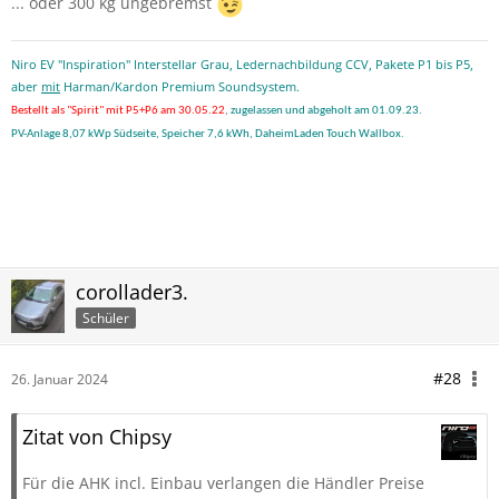
... oder 300 kg ungebremst
Niro EV "Inspiration" Interstellar Grau, Ledernachbildung CCV, Pakete P1 bis P5,
aber
mit
Harman/Kardon Premium Soundsystem.
Bestellt als "Spirit" mit P5+P6 am 30.05.22
,
zugelassen und abgeholt am 01.09.23.
PV-Anlage 8,07 kWp Südseite, Speicher 7,6 kWh, DaheimLaden Touch Wallbox.
corollader3.
Schüler
#28
26. Januar 2024
Zitat von Chipsy
Für die AHK incl. Einbau verlangen die Händler Preise