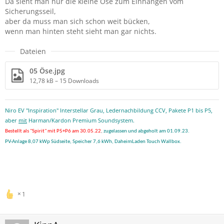
Da sieht man nur die kleine Öse zum Einhängen vom
Sicherungsseil,
aber da muss man sich schon weit bücken,
wenn man hinten steht sieht man gar nichts.
Dateien
05 Öse.jpg
12,78 kB – 15 Downloads
Niro EV "Inspiration" Interstellar Grau, Ledernachbildung CCV, Pakete P1 bis P5,
aber
mit
Harman/Kardon Premium Soundsystem.
Bestellt als "Spirit" mit P5+P6 am 30.05.22
,
zugelassen und abgeholt am 01.09.23.
PV-Anlage 8,07 kWp Südseite, Speicher 7,6 kWh, DaheimLaden Touch Wallbox.
1