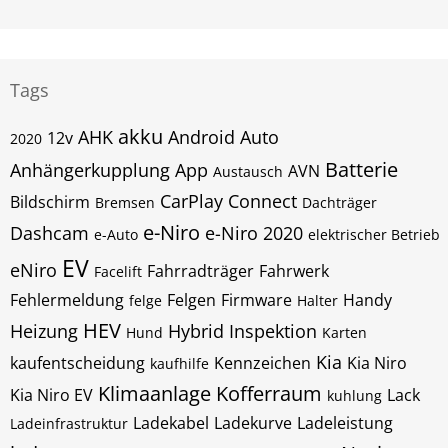
Tags
akku
AHK
Android Auto
12v
2020
Batterie
Anhängerkupplung
App
AVN
Austausch
CarPlay
Connect
Bildschirm
Bremsen
Dachträger
e-Niro
Dashcam
e-Niro 2020
e-Auto
elektrischer Betrieb
EV
eNiro
Fahrradträger
Fahrwerk
Facelift
Fehlermeldung
Felgen
Firmware
Handy
felge
Halter
HEV
Heizung
Hybrid
Inspektion
Hund
Karten
Kia
kaufentscheidung
Kennzeichen
Kia Niro
kaufhilfe
Klimaanlage
Kofferraum
Kia Niro EV
Lack
kuhlung
Ladekabel
Ladekurve
Ladeleistung
Ladeinfrastruktur