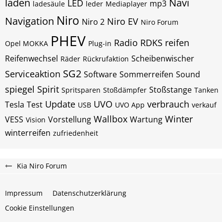
laden
Navi
LED
mp3
ladesäule
leder
Mediaplayer
Niro
Navigation
Niro EV
Niro 2
Niro Forum
PHEV
Radio
RDKS
reifen
Opel MOKKA
Plug-in
Reifenwechsel
Scheibenwischer
Räder
Rückrufaktion
SG2
Serviceaktion
Software
Sommerreifen
Sound
spiegel
Spirit
Stoßstange
Spritsparen
Stoßdämpfer
Tanken
Update
UVO
verbrauch
Tesla
Test
USB
UVO App
verkauf
Wallbox
Winter
VESS
Vorstellung
Wartung
Vision
winterreifen
zufriedenheit
Kia Niro Forum
Impressum
Datenschutzerklärung
Cookie Einstellungen