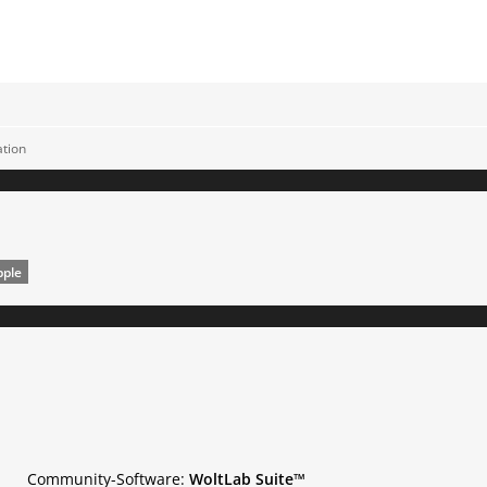
ation
pple
Community-Software:
WoltLab Suite™