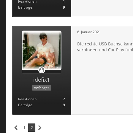
Reaktionen
1
Beiträge
9
6. Januar 2021
Die rechte USB Buchse kann
verbinden und Car Play funk
idefix1
Anfänger
Reaktionen
2
Beiträge
9
1
2