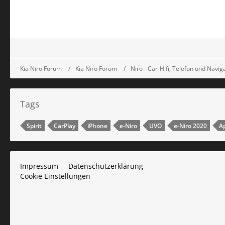
Kia Niro Forum
Kia Niro Forum
Niro - Car-Hifi, Telefon und Navig
Tags
Spirit
CarPlay
iPhone
e-Niro
UVO
e-Niro 2020
A
Impressum
Datenschutzerklärung
Cookie Einstellungen