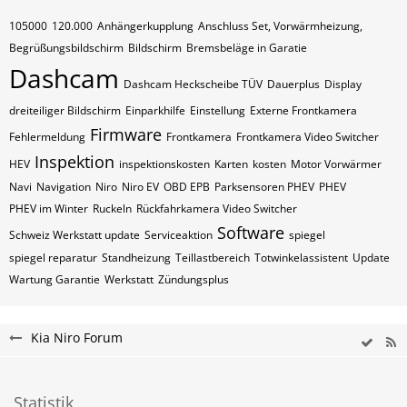
105000
120.000
Anhängerkupplung
Anschluss Set, Vorwärmheizung,
Begrüßungsbildschirm
Bildschirm
Bremsbeläge in Garatie
Dashcam
Dashcam Heckscheibe TÜV
Dauerplus
Display
dreiteiliger Bildschirm
Einparkhilfe
Einstellung
Externe Frontkamera
Firmware
Fehlermeldung
Frontkamera
Frontkamera Video Switcher
Inspektion
HEV
inspektionskosten
Karten
kosten
Motor Vorwärmer
Navi
Navigation
Niro
Niro EV
OBD EPB
Parksensoren PHEV
PHEV
PHEV im Winter
Ruckeln
Rückfahrkamera Video Switcher
Software
Schweiz Werkstatt update
Serviceaktion
spiegel
spiegel reparatur
Standheizung
Teillastbereich
Totwinkelassistent
Update
Wartung Garantie
Werkstatt
Zündungsplus
Kia Niro Forum
Statistik